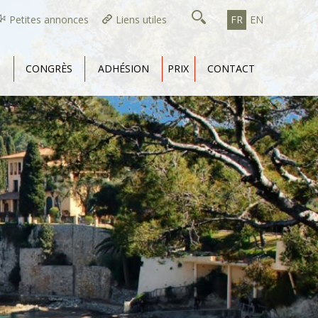
Petites annonces
Liens utiles
FR
EN
CONGRÈS
ADHÉSION
PRIX
CONTACT