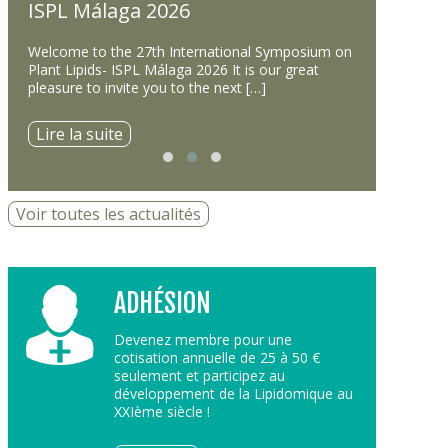
026
ISPL Málaga 2026
Lipid in 
Welcome to the 27th International Symposium on
Dear Colleague
Plant Lipids- ISPL Málaga 2026 It is our great
participate in
pleasure to invite you to the next […]
in the Ocean”,
Lire la suite
Lire la suit
Voir toutes les actualités
ADHÉSION
Devenez membre pour une
cotisation annuelle de 25 à 50 €
seulement et participez au
développement de la Lipidomique au
XXIème siècle !