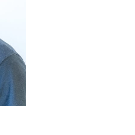
2026
Attribution des Prix de thèse 2
ighted to invite you to
Lauréats des Prix de thèse du GERLI et GERLI-
onal Conference “Lipids
SFN Société Française de Nutrition 2026 Le
4–17 June […]
conseil scientifique du GERLI réuni le 12 […]
Lire la suite