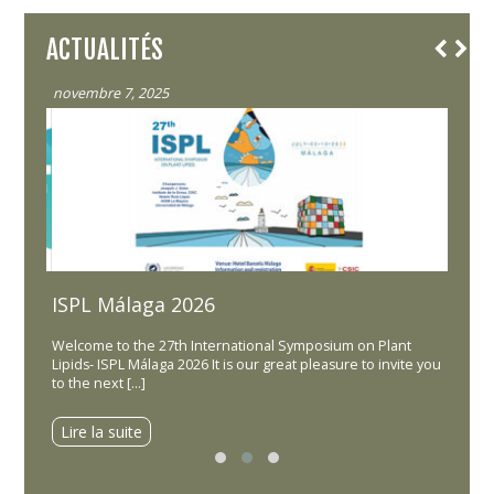
ACTUALITÉS
novembre 7, 2025
octobr
ISPL Málaga 2026
Lipi
iété
Welcome to the 27th International Symposium on Plant
Dear Co
 GERLI
Lipids- ISPL Málaga 2026 It is our great pleasure to invite you
in the 
to the next […]
held 1
Lire la suite
Lire 