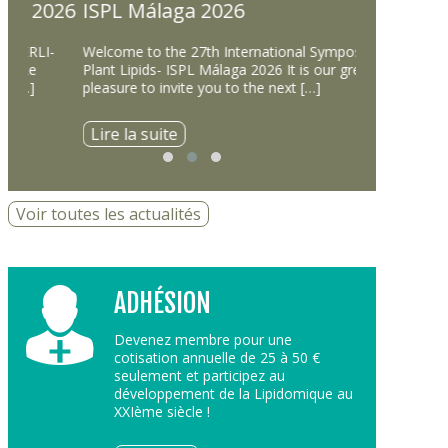
026
ISPL Málaga 2026
Lipid in 
Welcome to the 27th International Symposium on
Dear Colleague
Plant Lipids- ISPL Málaga 2026 It is our great
participate in
pleasure to invite you to the next […]
in the Ocean”,
Lire la suite
Lire la suit
Voir toutes les actualités
ADHÉSION
Devenez membre pour une
cotisation annuelle de 25 à 50 €
seulement et participez au
développement de la Lipidomique au
XXIème siècle !