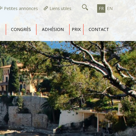
Petites annonces
Liens utiles
FR
EN
CONGRÈS
ADHÉSION
PRIX
CONTACT