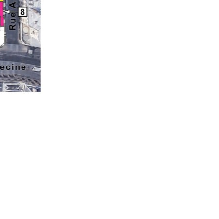
2026
Attribution des Prix de thèse 2
ighted to invite you to
Lauréats des Prix de thèse du GERLI et GERLI-
onal Conference “Lipids
SFN Société Française de Nutrition 2026 Le
4–17 June […]
conseil scientifique du GERLI réuni le 12 […]
Lire la suite