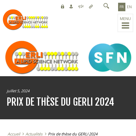
Mon
Emplois
Petites
Liens
FR
EN
Compte
annonces
utiles
MENU
juillet 5, 2024
PRIX DE THÈSE DU GERLI 2024
Accueil
Actualités
Prix de thèse du GERLI 2024