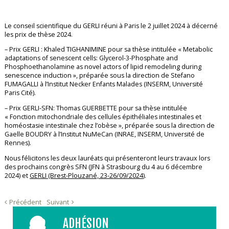
Le conseil scientifique du GERLI réuni à Paris le 2 juillet 2024 à décerné
les prix de thèse 2024.
– Prix GERLI : Khaled TIGHANIMINE pour sa thèse intitulée « Metabolic
adaptations of senescent cells: Glycerol-3-Phosphate and
Phosphoethanolamine as novel actors of lipid remodeling during
senescence induction », préparée sous la direction de Stefano
FUMAGALLI à l’Institut Necker Enfants Malades (INSERM, Université
Paris Cité).
– Prix GERLI-SFN: Thomas GUERBETTE pour sa thèse intitulée
« Fonction mitochondriale des cellules épithéliales intestinales et
homéostasie intestinale chez l’obèse », préparée sous la direction de
Gaelle BOUDRY à l’Institut NuMeCan (INRAE, INSERM, Université de
Rennes).
Nous félicitons les deux lauréats qui présenteront leurs travaux lors
des prochains congrès SFN (JFN à Strasbourg du 4 au 6 décembre
2024) et
GERLI (Brest-Plouzané, 23-26/09/2024
).
Précédent
Suivant
ADHÉSION