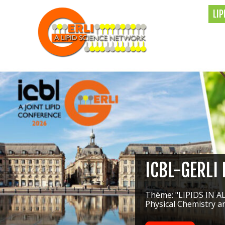
LI
ICBL-GERLI
Thème: "LIPIDS IN A
Physical Chemistry an